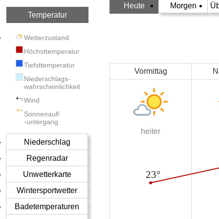
Heute
Morgen
Üb
Temperatur
Wetterzustand
Höchsttemperatur
Tiefsttemperatur
Vormittag
N
Niederschlags-
wahrscheinlichkeit
Wind
Sonnenauf/
-untergang
heiter
Niederschlag
Regenradar
Unwetterkarte
Wintersportwetter
Badetemperaturen