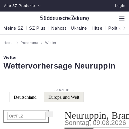
Zum Hauptinhalt springen
Alle SZ-Produkte
Login
Meine SZ
SZ Plus
Nahost
Ukraine
Hitze
Politik
W
Home
Panorama
Wetter
Wetter
:
Wettervorhersage Neuruppin
Deutschland
Europa und Welt
Neuruppin, Bra
Sonntag, 09.08.2026