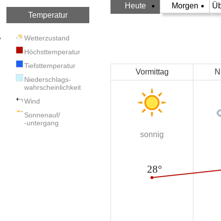
Heute
Morgen
Üb
Temperatur
Wetterzustand
Höchsttemperatur
Tiefsttemperatur
Vormittag
N
Niederschlags-
wahrscheinlichkeit
Wind
Sonnenauf/
-untergang
sonnig