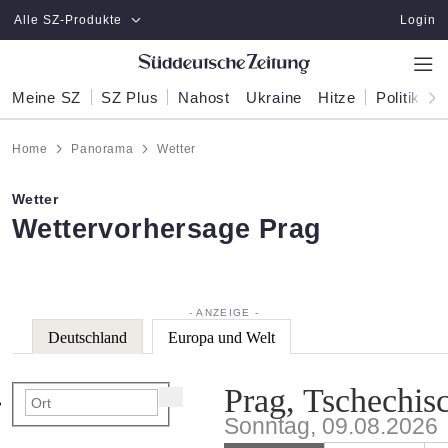
Zum Hauptinhalt springen
Alle SZ-Produkte
Login
Meine SZ
SZ Plus
Nahost
Ukraine
Hitze
Politik
W
Home
Panorama
Wetter
Wetter
:
Wettervorhersage Prag
Deutschland
Europa und Welt
Prag, Tschechis
Sonntag, 09.08.2026