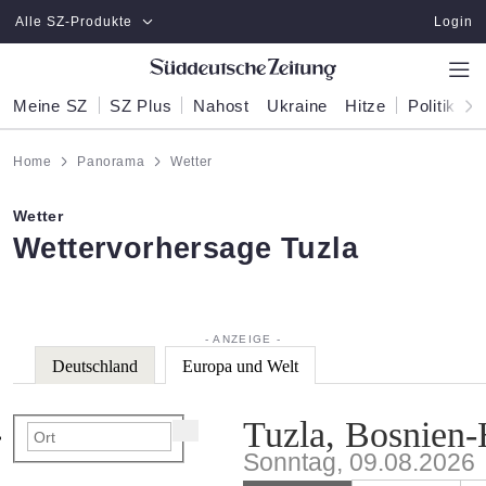
Zum Hauptinhalt springen
Alle SZ-Produkte
Login
Meine SZ
SZ Plus
Nahost
Ukraine
Hitze
Politik
W
Home
Panorama
Wetter
Wetter
:
Wettervorhersage Tuzla
Deutschland
Europa und Welt
Tuzla, Bosnien
Sonntag, 09.08.2026