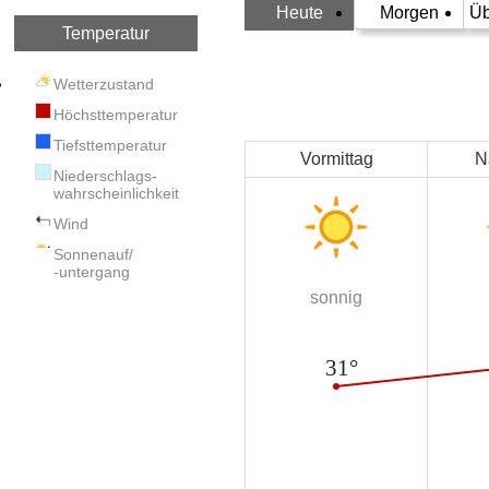
Heute
Morgen
Üb
Temperatur
Wetterzustand
Höchsttemperatur
Tiefsttemperatur
Vormittag
N
Niederschlags-
wahrscheinlichkeit
Wind
Sonnenauf/
-untergang
sonnig