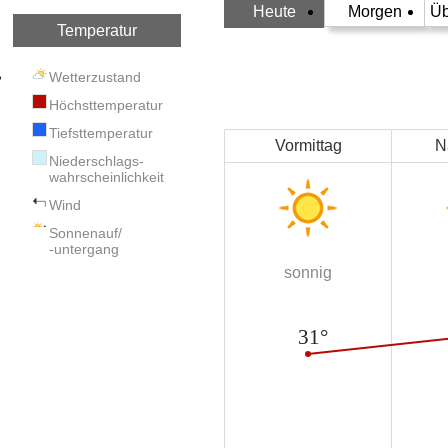
Heute
Morgen
Üb
Temperatur
Wetterzustand
Höchsttemperatur
Tiefsttemperatur
Vormittag
N
Niederschlags-
wahrscheinlichkeit
Wind
Sonnenauf/
-untergang
sonnig