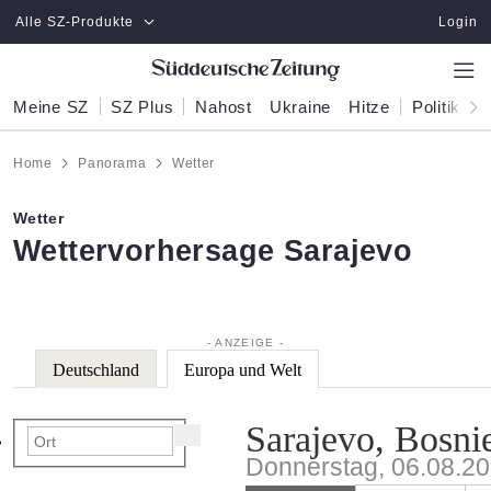
Zum Hauptinhalt springen
Alle SZ-Produkte
Login
Meine SZ
SZ Plus
Nahost
Ukraine
Hitze
Politik
W
Home
Panorama
Wetter
Wetter
:
Wettervorhersage Sarajevo
Deutschland
Europa und Welt
Sarajevo, Bosn
Donnerstag, 06.08.2