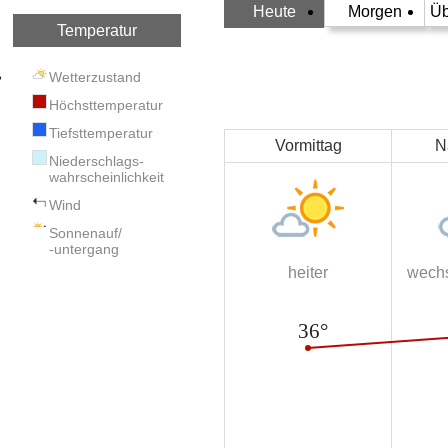
Heute
Morgen
Üb
Temperatur
Wetterzustand
Höchsttemperatur
Tiefsttemperatur
Vormittag
N
Niederschlags-
wahrscheinlichkeit
Wind
Sonnenauf/
-untergang
heiter
wechs