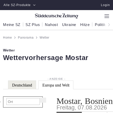
Zum Hauptinhalt springen
Alle SZ-Produkte
Login
Meine SZ
SZ Plus
Nahost
Ukraine
Hitze
Politik
W
Home
Panorama
Wetter
Wetter
:
Wettervorhersage Mostar
Deutschland
Europa und Welt
Mostar, Bosnie
Freitag, 07.08.2026