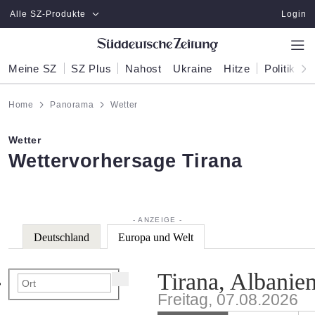
Zum Hauptinhalt springen
Alle SZ-Produkte
Login
Meine SZ
SZ Plus
Nahost
Ukraine
Hitze
Politik
W
Home
Panorama
Wetter
Wetter
:
Wettervorhersage Tirana
Deutschland
Europa und Welt
Tirana, Albanie
Freitag, 07.08.2026