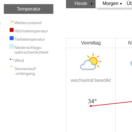
Heute
Morgen
Üb
Temperatur
Wetterzustand
Höchsttemperatur
Tiefsttemperatur
Vormittag
N
Niederschlags-
wahrscheinlichkeit
Wind
Sonnenauf/
-untergang
wechselnd bewölkt