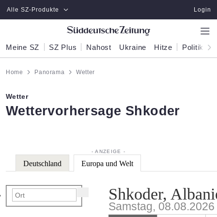
Zum Hauptinhalt springen
Alle SZ-Produkte
Login
Meine SZ
SZ Plus
Nahost
Ukraine
Hitze
Politik
W
Home
Panorama
Wetter
Wetter
:
Wettervorhersage Shkoder
Deutschland
Europa und Welt
Shkoder, Albani
Samstag, 08.08.2026