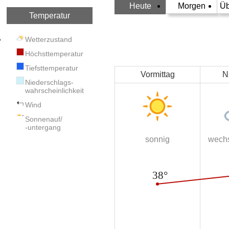
Heute
Morgen
Üb
Temperatur
Wetterzustand
Höchsttemperatur
Tiefsttemperatur
Vormittag
N
Niederschlags-
wahrscheinlichkeit
Wind
Sonnenauf/
-untergang
sonnig
wechs