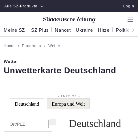
Zum Hauptinhalt springen
Alle SZ-Produkte
Login
Meine SZ
SZ Plus
Nahost
Ukraine
Hitze
Politik
W
Home
Panorama
Wetter
Wetter
:
Unwetterkarte Deutschland
Deutschland
Europa und Welt
Deutschland