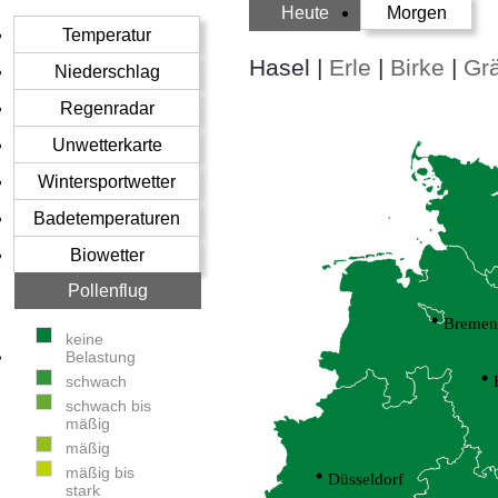
Heute
Morgen
Temperatur
Hasel
|
Erle
|
Birke
|
Gr
Niederschlag
Regenradar
Unwetterkarte
Wintersportwetter
Badetemperaturen
Biowetter
Pollenflug
Bremen
keine
Belastung
schwach
schwach bis
mäßig
mäßig
mäßig bis
Düsseldorf
stark