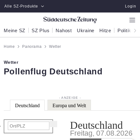
Zum Hauptinhalt springen
Alle SZ-Produkte
Login
Meine SZ
SZ Plus
Nahost
Ukraine
Hitze
Politik
W
Home
Panorama
Wetter
Wetter
:
Pollenflug Deutschland
Deutschland
Europa und Welt
Deutschland
Freitag, 07.08.2026