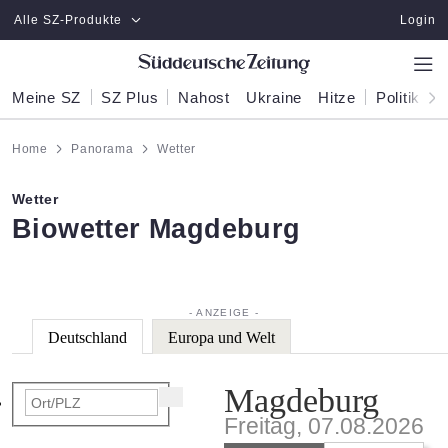
Zum Hauptinhalt springen
Alle SZ-Produkte
Login
Meine SZ
SZ Plus
Nahost
Ukraine
Hitze
Politik
W
Home
Panorama
Wetter
Wetter
:
Biowetter Magdeburg
Deutschland
Europa und Welt
Magdeburg
Freitag, 07.08.2026