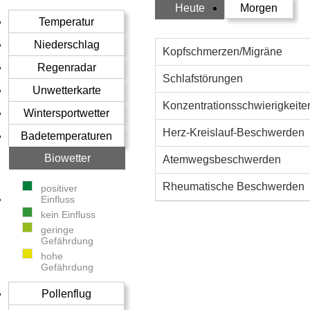
Heute
Morgen
Temperatur
Niederschlag
Kopfschmerzen/Migräne
Regenradar
Schlafstörungen
Unwetterkarte
Konzentrationsschwierigkeite
Wintersportwetter
Herz-Kreislauf-Beschwerden
Badetemperaturen
Biowetter
Atemwegsbeschwerden
Rheumatische Beschwerden
positiver
Einfluss
kein Einfluss
geringe
Gefährdung
hohe
Gefährdung
Pollenflug