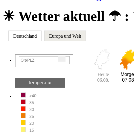
☀ Wetter aktuell ☂
:
Deutschland
Europa und Welt
Heute
Morge
06.08.
07.08
Temperatur
>40
35
30
25
20
15